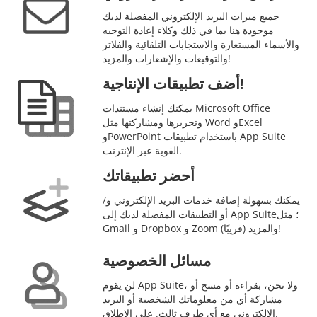
جميع ميزات البريد الإلكتروني المفضلة لديك
موجودة هنا بما في ذلك وكلاء إعادة التوجيه
والأسماء المستعارة والاستجابات التلقائية والفلاتر
والتوقيعات والإشعارات والمزيد!
أضف تطبيقات الإنتاجية!
يمكنك إنشاء مستندات Microsoft Office
وتحريرها ومشاركتها مثل Word وExcel
وPowerPoint باستخدام تطبيقات App Suite
القوية عبر الإنترنت.
أحضر تطبيقاتك
يمكنك بسهولة إضافة خدمات البريد الإلكتروني و/
أو التطبيقات المفضلة لديك إلى App Suite؛ مثل
Gmail و Dropbox و Zoom (قريبًا) والمزيد!
مسائل الخصوصية
لن يقوم App Suite، ولا نحن، بقراءة أو مسح أو
مشاركة أي من معلوماتك الشخصية أو البريد
الإلكتروني مع أي طرف ثالث. على الإطلاق.