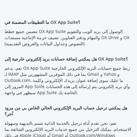
ما التطبيقات المضمنة في OX App Suite؟
تتضمن جميع خطط OX App Suite الوصول إلى بريد الويب والتقويم
والمهام ودفتر العناوين. تضيف حزمة الإنتاجية مستندات OX Drive و OX
(النصوص وجداول البيانات والعروض التقديمية).
هل يمكنني إضافة حسابات بريد إلكتروني خارجية إلى OX App Suite؟
نعم، يدعم OX App Suite ربط جميع حسابات البريد الإلكتروني الخارجية
لـ IMAP بما في ذلك الموفرين المشهورين مثل Gmail و Yahoo و
Outlook.com. ما عليك سوى إضافة عنوان بريدك الإلكتروني وكلمة
المرور إلى App Suite وأي بريد إلكتروني يتم إرساله إلى هذه الحسابات
سيظهر في واجهة App Suite الخاصة بك.
هل يمكنني ترحيل حساب البريد الإلكتروني الحالي الخاص بي من مزود
آخر؟
نعم، نحن نقدم أداة ترحيل بالخدمة الذاتية تتسم بالبديهية وسهولة
الاستخدام. يمكنك الترحيل من جميع خدمات البريد الإلكتروني الشائعة بما
في ذلك Apple iCloud أو Gmail أو Outlook.com/Windows