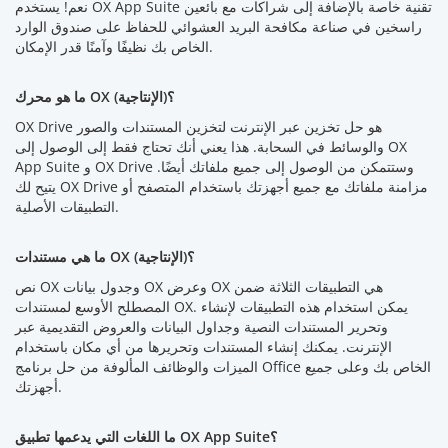
نعم! يستخدم OX App Suite تقنية خاصة بالإضافة إلى شراكات مع بائعين
راسخين في صناعة مكافحة البريد العشوائي للحفاظ على صندوق الوارد
الخاص بك نظيفًا وآمنًا قدر الإمكان.
ما هو محرك OX (الإنتاجية)؟
OX Drive هو حل تخزين عبر الإنترنت لتخزين المستندات والصور
والوسائط في السحابة. هذا يعني أنك تحتاج فقط إلى الوصول إلى OX
App Suite و OX Drive وستتمكن من الوصول إلى جميع ملفاتك أيضًا.
يتيح لك OX Drive مزامنة ملفاتك مع جميع أجهزتك باستخدام المتصفح أو
التطبيقات الأصلية.
ما هي مستندات OX (الإنتاجية)؟
نص OX وجدول بيانات OX وعرض OX هي التطبيقات الثلاثة ضمن
المصطلح الأوسع لمستندات OX. يمكن استخدام هذه التطبيقات لإنشاء
وتحرير المستندات النصية وجداول البيانات والعروض التقديمية عبر
الإنترنت. يمكنك إنشاء المستندات وتحريرها من أي مكان باستخدام
الميزات والوظائف المألوفة من حل برنامج Office الخاص بك وعلى جميع
أجهزتك.
ما اللغات التي يدعمها تطبيق OX App Suite؟