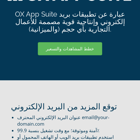
OX App Suite عبارة عن تطبيقات بريد
إلكتروني وإنتاجية قوية مصممة للأعمال
التجارية بأي حجم (والميزانية).
خطط المشاهدات والتسعير
توقع المزيد من البريد الإلكتروني
عنوان البريد الإلكتروني المحترف email@your-
domain.com
آمنة وموثوقة؛ مع وقت تشغيل بنسبة 99.9٪
استخدم تطبيقات بريد الويب أو الهاتف المحمول أو