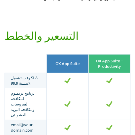
التسعير والخطط
OX App Suite +
OX App Suite
Productivity
وقت تشغيل SLA
بنسبة 99.9٪
برنامج بريميوم
لمكافحة
الفيروسات
ومكافحة البريد
العشوائي
email@your-
domain.com