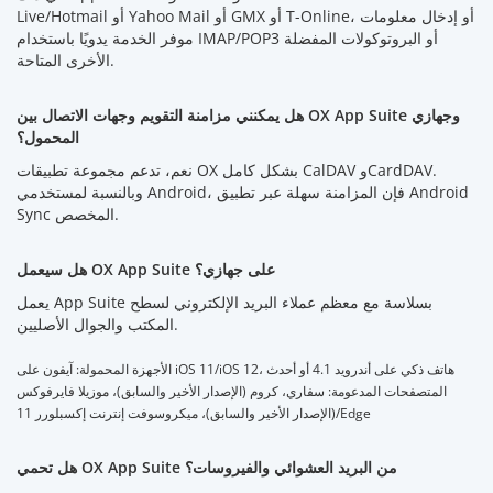
Live/Hotmail أو Yahoo Mail أو GMX أو T-Online، أو إدخال معلومات
موفر الخدمة يدويًا باستخدام IMAP/POP3 أو البروتوكولات المفضلة
الأخرى المتاحة.
هل يمكنني مزامنة التقويم وجهات الاتصال بين OX App Suite وجهازي
المحمول؟
نعم، تدعم مجموعة تطبيقات OX بشكل كامل CalDAV وCardDAV.
وبالنسبة لمستخدمي Android، فإن المزامنة سهلة عبر تطبيق Android
Sync المخصص.
هل سيعمل OX App Suite على جهازي؟
يعمل App Suite بسلاسة مع معظم عملاء البريد الإلكتروني لسطح
المكتب والجوال الأصليين.
الأجهزة المحمولة: آيفون على iOS 11/iOS 12، هاتف ذكي على أندرويد 4.1 أو أحدث
المتصفحات المدعومة: سفاري، كروم (الإصدار الأخير والسابق)، موزيلا فايرفوكس
(الإصدار الأخير والسابق)، ميكروسوفت إنترنت إكسبلورر 11/Edge
هل تحمي OX App Suite من البريد العشوائي والفيروسات؟