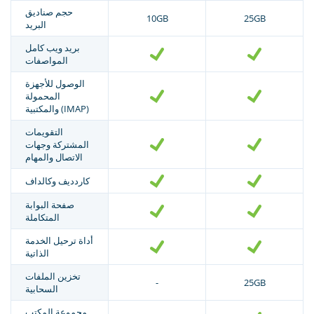
حجم صناديق
10GB
25GB
البريد
بريد ويب كامل
المواصفات
الوصول للأجهزة
المحمولة
والمكتبية (IMAP)
التقويمات
المشتركة وجهات
الاتصال والمهام
كاردديف وكالداف
صفحة البوابة
المتكاملة
أداة ترحيل الخدمة
الذاتية
تخزين الملفات
-
25GB
السحابية
مجموعة المكتب