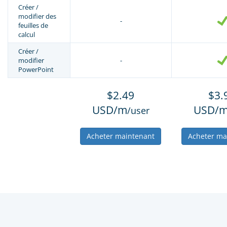
Créer /
modifier des
-
feuilles de
calcul
Créer /
modifier
-
PowerPoint
$2.49
$3.
USD/m
USD/
/user
Acheter maintenant
Acheter ma