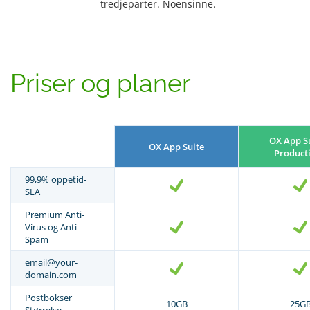
tredjeparter. Noensinne.
Priser og planer
OX App Su
OX App Suite
Producti
99,9% oppetid-
SLA
Premium Anti-
Virus og Anti-
Spam
email@your-
domain.com
Postbokser
10GB
25G
Størrelse