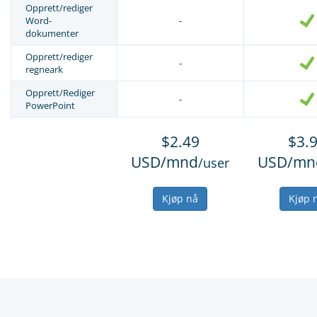
Opprett/rediger
Word-
-
dokumenter
Opprett/rediger
-
regneark
Opprett/Rediger
-
PowerPoint
$2.49
$3.
USD/mnd
USD/mn
/user
Kjøp nå
Kjøp 