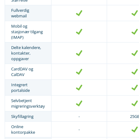
Fullverdig
webmail
Mobil og
stasjonær tilgang
(IMAP)
Delte kalendere,
kontakter,
oppgaver
CardDAV og
CalDAV
Integrert
portalside
Selvbetjent
migreringsverktøy
Skyfillagring
-
25G
Online
-
kontorpakke