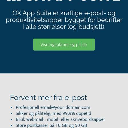
OX App Suite er kraftige e-post- og
produktivitetsapper bygget for bedrifter
i alle størrelser (og budsjett).
Visningsplaner og priser
Forvent mer fra e-post
Profesjonell email@your-domain.com
Sikker og pålitelig; med 99,9% oppetid
Bruk webmail-, mobil- eller skrivebordsapper
Store postkasser på 10 GB og 50 GB