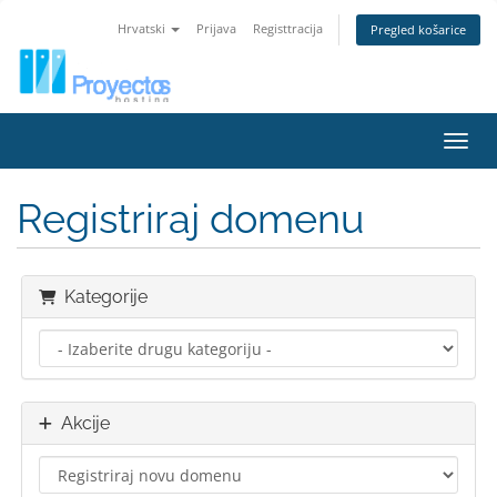
Hrvatski
Prijava
Registtracija
Pregled košarice
Preba
Registriraj domenu
Kategorije
Akcije