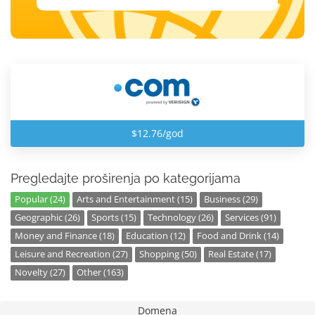
$12.76/god
Pregledajte proširenja po kategorijama
Popular (24)
Arts and Entertainment (15)
Business (29)
Geographic (26)
Sports (15)
Technology (26)
Services (91)
Money and Finance (18)
Education (12)
Food and Drink (14)
Leisure and Recreation (27)
Shopping (50)
Real Estate (17)
Novelty (27)
Other (163)
Domena