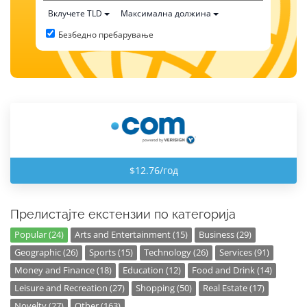
Вклучете TLD
Максимална должина
Безбедно пребарување
$12.76/год
Прелистајте екстензии по категорија
Popular (24)
Arts and Entertainment (15)
Business (29)
Geographic (26)
Sports (15)
Technology (26)
Services (91)
Money and Finance (18)
Education (12)
Food and Drink (14)
Leisure and Recreation (27)
Shopping (50)
Real Estate (17)
Novelty (27)
Other (163)