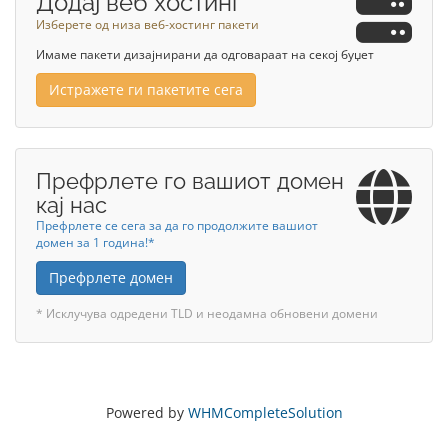
Додај веб хостинг
Изберете од низа веб-хостинг пакети
Имаме пакети дизајнирани да одговараат на секој буџет
Истражете ги пакетите сега
Префрлете го вашиот домен
кај нас
Префрлете се сега за да го продолжите вашиот
домен за 1 година!*
Префрлете домен
* Исклучува одредени TLD и неодамна обновени домени
Powered by
WHMCompleteSolution