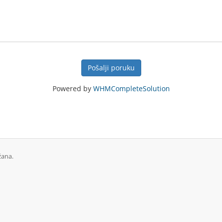
Pošalji poruku
Powered by
WHMCompleteSolution
žana.