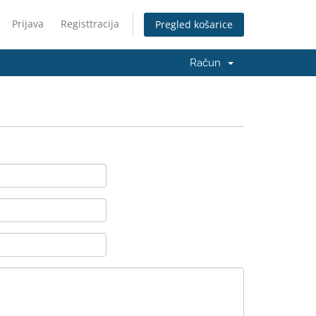
Prijava
Registtracija
Pregled košarice
Račun