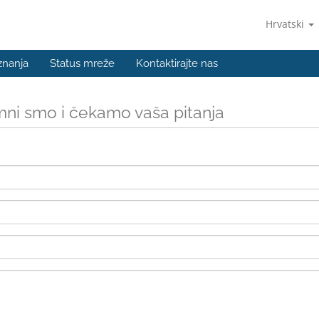
Hrvatski
znanja
Status mreže
Kontaktirajte nas
ni smo i čekamo vaša pitanja