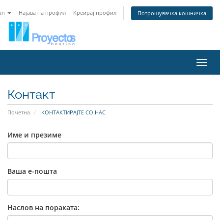
an
Најава на профил
Креирај профил
Потрошувачка кошничка
Вклу
Контакт
Почетна
КОНТАКТИРАЈТЕ СО НАС
Име и презиме
Ваша е-пошта
Наслов на пораката: