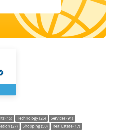
ts (15)
Technology (26)
Services (91)
ation (27)
Shopping (50)
Real Estate (17)