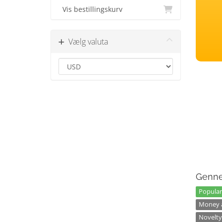
Vis bestillingskurv
Vælg valuta
Genne
Popular
Money a
Novelty