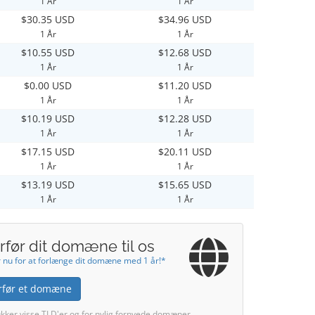
1 År
1 År
$30.35 USD
$34.96 USD
1 År
1 År
$10.55 USD
$12.68 USD
1 År
1 År
$0.00 USD
$11.20 USD
1 År
1 År
$10.19 USD
$12.28 USD
1 År
1 År
$17.15 USD
$20.11 USD
1 År
1 År
$13.19 USD
$15.65 USD
1 År
1 År
rfør dit domæne til os
 nu for at forlænge dit domæne med 1 år!*
rfør et domæne
kker visse TLD'er og for nylig fornyede domæner