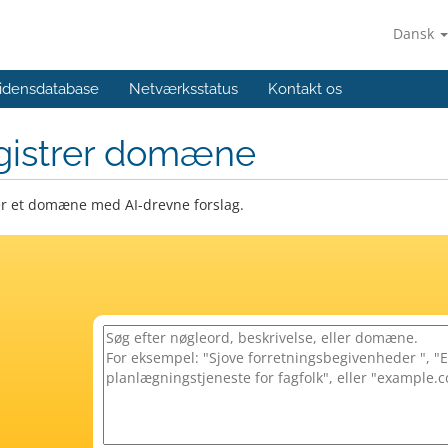
Dansk
idensdatabase
Netværksstatus
Kontakt os
gistrer domæne
er et domæne med AI-drevne forslag.