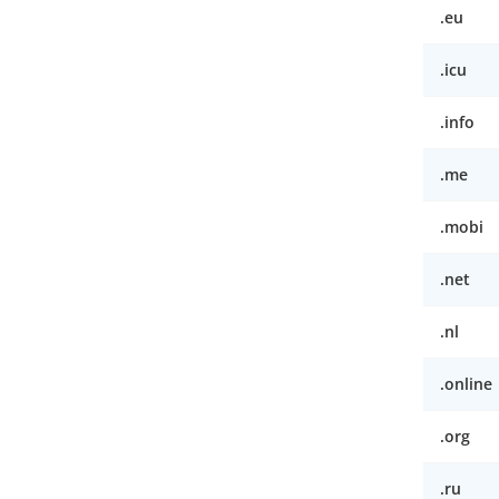
.eu
.icu
.info
.me
.mobi
.net
.nl
.online
.org
.ru