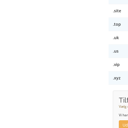
.site
.top
.uk
.us
.vip
.xyz
Ti
Vælg 
Vi ha
Ud