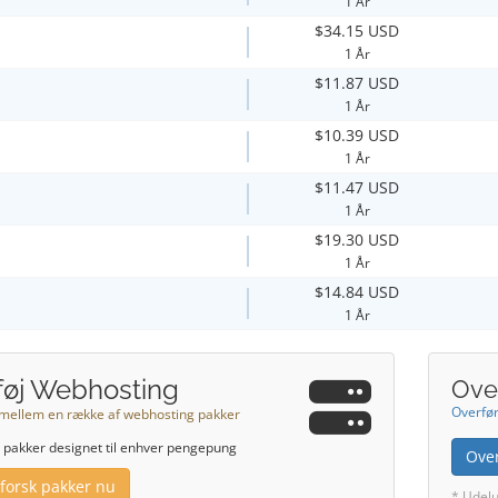
1 År
$34.15 USD
1 År
$11.87 USD
1 År
$10.39 USD
1 År
$11.47 USD
1 År
$19.30 USD
1 År
$14.84 USD
1 År
lføj Webhosting
Ove
Overfør
mellem en række af webhosting pakker
r pakker designet til enhver pengepung
Ove
forsk pakker nu
* Udelu