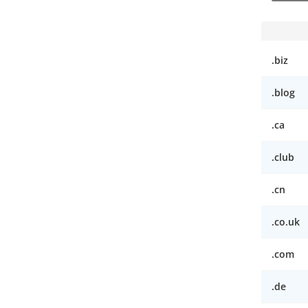
.biz
.blog
.ca
.club
.cn
.co.uk
.com
.de