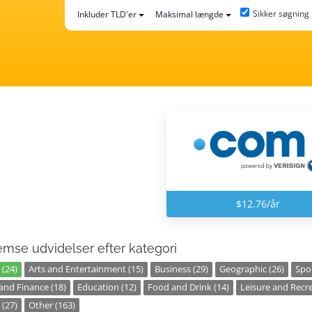
Sikker søgning
Inkluder TLD'er
Maksimal længde
$12.76/år
mse udvidelser efter kategori
 (24)
Arts and Entertainment (15)
Business (29)
Geographic (26)
Spor
nd Finance (18)
Education (12)
Food and Drink (14)
Leisure and Recre
 (27)
Other (163)