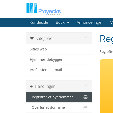
Kundeside
Butik
Annonceringer
V
Re
Kategorier
Sitios web
Søg eft
Hjemmesidebygger
Professionel e-mail
Handlinger
Registrer et nyt domæne
Overfør et domæne