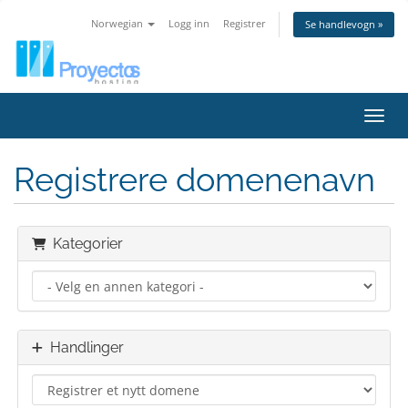
Norwegian
Logg inn
Registrer
Se handlevogn »
Bytt 
Registrere domenenavn
Kategorier
Handlinger