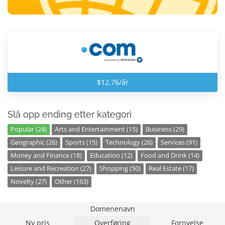
$12.76/år
Slå opp ending etter kategori
Popular (24)
Arts and Entertainment (15)
Business (29)
Geographic (26)
Sports (15)
Technology (26)
Services (91)
Money and Finance (18)
Education (12)
Food and Drink (14)
Leisure and Recreation (27)
Shopping (50)
Real Estate (17)
Novelty (27)
Other (163)
Domenenavn
Ny pris
Overføring
Fornyelse