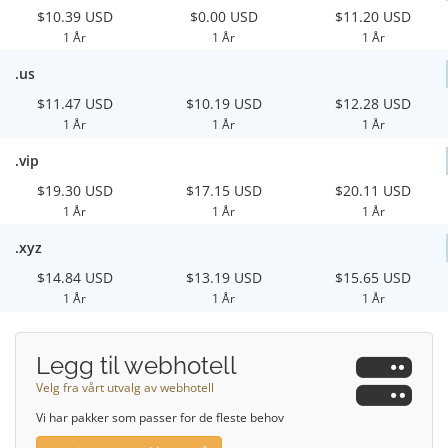
$10.39 USD
$0.00 USD
$11.20 USD
1 År
1 År
1 År
.us
$11.47 USD
$10.19 USD
$12.28 USD
1 År
1 År
1 År
.vip
$19.30 USD
$17.15 USD
$20.11 USD
1 År
1 År
1 År
.xyz
$14.84 USD
$13.19 USD
$15.65 USD
1 År
1 År
1 År
Legg til webhotell
Velg fra vårt utvalg av webhotell
Vi har pakker som passer for de fleste behov