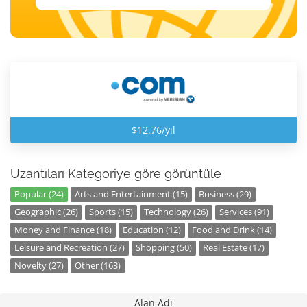
$12.76/yıl
Uzantıları Kategoriye göre görüntüle
Popular (24)
Arts and Entertainment (15)
Business (29)
Geographic (26)
Sports (15)
Technology (26)
Services (91)
Money and Finance (18)
Education (12)
Food and Drink (14)
Leisure and Recreation (27)
Shopping (50)
Real Estate (17)
Novelty (27)
Other (163)
Alan Adı