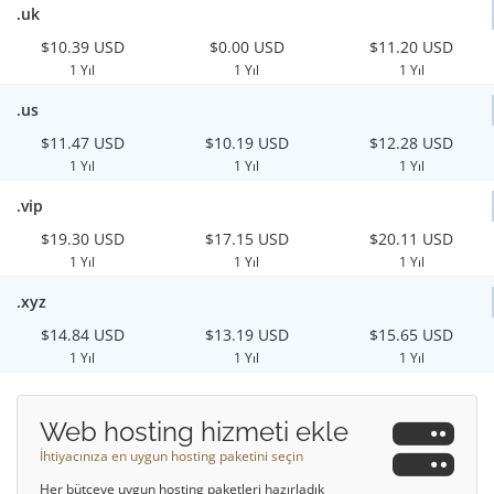
.uk
$10.39 USD
$0.00 USD
$11.20 USD
1 Yıl
1 Yıl
1 Yıl
.us
$11.47 USD
$10.19 USD
$12.28 USD
1 Yıl
1 Yıl
1 Yıl
.vip
$19.30 USD
$17.15 USD
$20.11 USD
1 Yıl
1 Yıl
1 Yıl
.xyz
$14.84 USD
$13.19 USD
$15.65 USD
1 Yıl
1 Yıl
1 Yıl
Web hosting hizmeti ekle
İhtiyacınıza en uygun hosting paketini seçin
Her bütçeye uygun hosting paketleri hazırladık