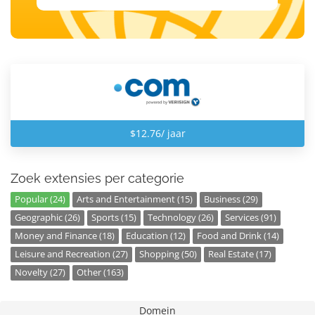
$12.76/ jaar
Zoek extensies per categorie
Popular (24)
Arts and Entertainment (15)
Business (29)
Geographic (26)
Sports (15)
Technology (26)
Services (91)
Money and Finance (18)
Education (12)
Food and Drink (14)
Leisure and Recreation (27)
Shopping (50)
Real Estate (17)
Novelty (27)
Other (163)
Domein