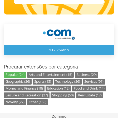
$12.76/ano
Procurar extensões por categoria
Popular (24)
Arts and Entertainment (15)
Business (29)
Geographic (26)
Sports (15)
Technology (26)
Services (91)
Money and Finance (18)
Education (12)
Food and Drink (14)
Leisure and Recreation (27)
Shopping (50)
Real Estate (17)
Novelty (27)
Other (163)
Domínio